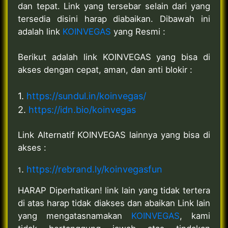
dan tepat. Link yang tersebar selain dari yang
tersedia disini harap diabaikan. Dibawah ini
adalah link
KOINVEGAS
yang Resmi :
Berikut adalah link KOINVEGAS yang bisa di
akses dengan cepat, aman, dan anti blokir :
1.
https://sundul.in/koinvegas/
2.
https://idn.bio/koinvegas
Link Alternatif KOINVEGAS lainnya yang bisa di
akses :
.
https://rebrand.ly/koinvegasfun
1
HARAP Diperhatikan! link lain yang tidak tertera
di atas harap tidak diakses dan abaikan Link lain
yang mengatasnamakan
KOINVEGAS
, kami