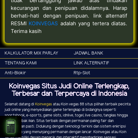
tidak bertanggung jawab atas tindakan
kecurangan dan penipuan didalamnya. Harap
berhati-hati dengan penipuan. link alternatif
RESMI
KOINVEGAS
adalah yang tertera diatas.
Terima kasih
KALKULATOR MIX PARLAY
JADWAL BANK
TENTANG KAMI
LINK ALTERNATIF
Anti-Blokir
Rtp-Slot
Koinvegas Situs Judi Online Terlengkap,
Terbesar dan Terpercaya di Indonesia
Selamat datang di
Koinvegas
atau Koin vegas 88 situs pilihan terbaik pecinta
judi online yang menyediakan game terlengkap di bidangnya seperti
sportsbook, e-sports, game slots, idnlive, togel, live casino, tangkas hingga
game tembak ikan. Situs terbaik dengan permainan paling fair dan
kemenangan pasti. Didukung dengan teknologi terkini dan sistem enkripsi
terlengkap yang menunjang permainan dengan lancar. Koinvegas atau Koin
Vegas memiliki desain menarik dan interaktif menghadirkan sensasi